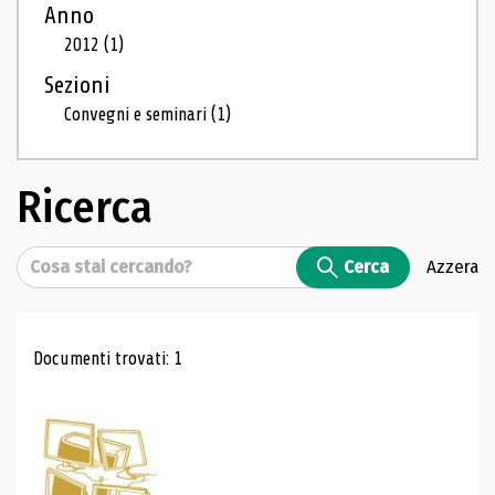
Anno
2012
(1)
Sezioni
Convegni e seminari
(1)
Ricerca
Cerca
Cerca
Azzera
Risultati di ricerca
Documenti trovati: 1