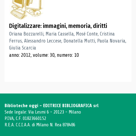
Digitalizzare: immagini, memoria, diritti
Oriana Bozzarelli, Maria Cassella, Mosé Conte, Cristina
Ferrus, Alessandro Leccese, Donatella Mutti, Paola Novaria,
Giulia Scarcia
anno: 2012, volume: 30, numero: 10
Biblioteche oggi - EDITRICE BIBLIOGRAFICA srl
Sede legale: Via Lesmi 6 - 20123 - Milano
P.IVA, C.F. 01823660152
R.E.A. C.C.I.A.A. di Milano N. Rea 878486