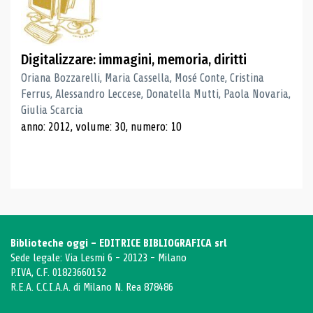
Digitalizzare: immagini, memoria, diritti
Oriana Bozzarelli, Maria Cassella, Mosé Conte, Cristina
Ferrus, Alessandro Leccese, Donatella Mutti, Paola Novaria,
Giulia Scarcia
anno: 2012, volume: 30, numero: 10
Biblioteche oggi - EDITRICE BIBLIOGRAFICA srl
Sede legale: Via Lesmi 6 - 20123 - Milano
P.IVA, C.F. 01823660152
R.E.A. C.C.I.A.A. di Milano N. Rea 878486