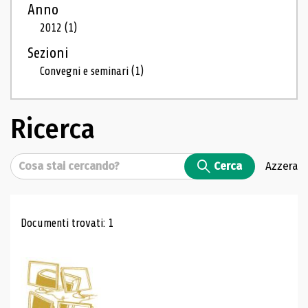
Anno
2012
(1)
Sezioni
Convegni e seminari
(1)
Ricerca
Cerca
Cerca
Azzera
Risultati di ricerca
Documenti trovati: 1