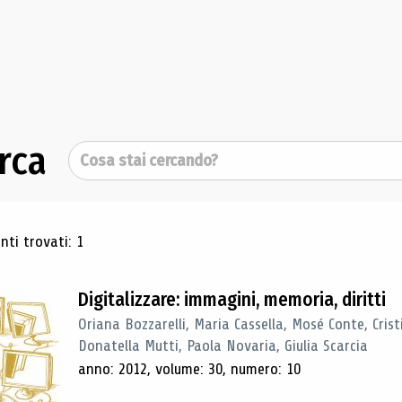
rca
Cerca
ultati di ricerca
ti trovati: 1
Digitalizzare: immagini, memoria, diritti
Oriana Bozzarelli, Maria Cassella, Mosé Conte, Cris
Donatella Mutti, Paola Novaria, Giulia Scarcia
anno: 2012, volume: 30, numero: 10