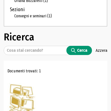
Oriana Bozzarelli
(1)
Sezioni
Convegni e seminari
(1)
Ricerca
Cerca
Cerca
Azzera
Risultati di ricerca
Documenti trovati: 1