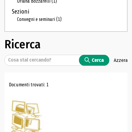
Oriana Bozzarelli
(1)
Sezioni
Convegni e seminari
(1)
Ricerca
Cerca
Cerca
Azzera
Risultati di ricerca
Documenti trovati: 1