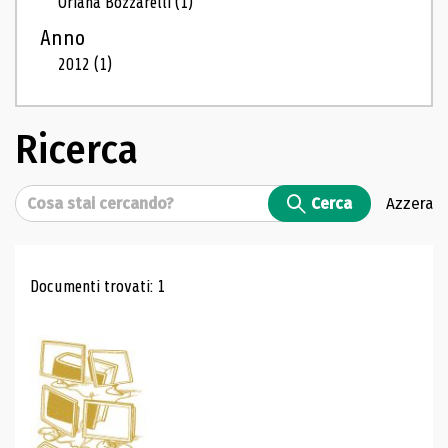
Oriana Bozzarelli
(1)
Anno
2012
(1)
Ricerca
Cerca
Cerca
Azzera
Risultati di ricerca
Documenti trovati: 1