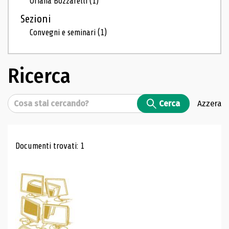
Oriana Bozzarelli
(1)
Sezioni
Convegni e seminari
(1)
Ricerca
Cerca
Cerca
Azzera
Risultati di ricerca
Documenti trovati: 1