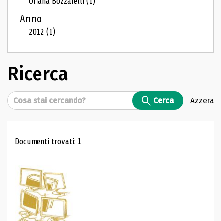
Oriana Bozzarelli
(1)
Anno
2012
(1)
Ricerca
Cerca
Cerca
Azzera
Risultati di ricerca
Documenti trovati: 1