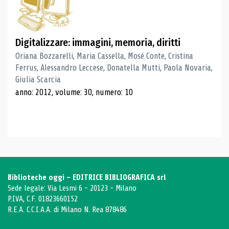
Digitalizzare: immagini, memoria, diritti
Oriana Bozzarelli, Maria Cassella, Mosé Conte, Cristina
Ferrus, Alessandro Leccese, Donatella Mutti, Paola Novaria,
Giulia Scarcia
anno: 2012, volume: 30, numero: 10
Biblioteche oggi - EDITRICE BIBLIOGRAFICA srl
Sede legale: Via Lesmi 6 - 20123 - Milano
P.IVA, C.F. 01823660152
R.E.A. C.C.I.A.A. di Milano N. Rea 878486