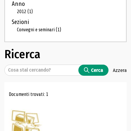
Anno
2012
(1)
Sezioni
Convegni e seminari
(1)
Ricerca
Cerca
Cerca
Azzera
Risultati di ricerca
Documenti trovati: 1