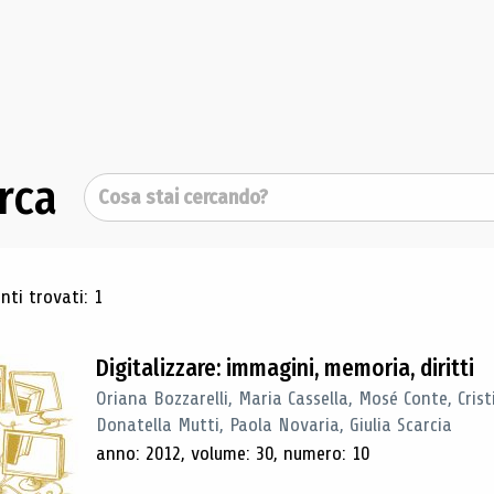
rca
Cerca
ultati di ricerca
ti trovati: 1
Digitalizzare: immagini, memoria, diritti
Oriana Bozzarelli, Maria Cassella, Mosé Conte, Cris
Donatella Mutti, Paola Novaria, Giulia Scarcia
anno: 2012, volume: 30, numero: 10