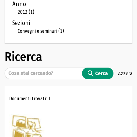
Anno
2012
(1)
Sezioni
Convegni e seminari
(1)
Ricerca
Cerca
Cerca
Azzera
Risultati di ricerca
Documenti trovati: 1