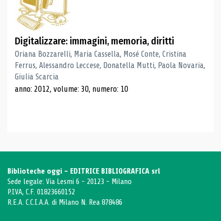
Digitalizzare: immagini, memoria, diritti
Oriana Bozzarelli, Maria Cassella, Mosé Conte, Cristina
Ferrus, Alessandro Leccese, Donatella Mutti, Paola Novaria,
Giulia Scarcia
anno: 2012, volume: 30, numero: 10
Biblioteche oggi - EDITRICE BIBLIOGRAFICA srl
Sede legale: Via Lesmi 6 - 20123 - Milano
P.IVA, C.F. 01823660152
R.E.A. C.C.I.A.A. di Milano N. Rea 878486