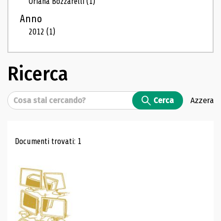
Oriana Bozzarelli
(1)
Anno
2012
(1)
Ricerca
Cerca
Cerca
Azzera
Risultati di ricerca
Documenti trovati: 1