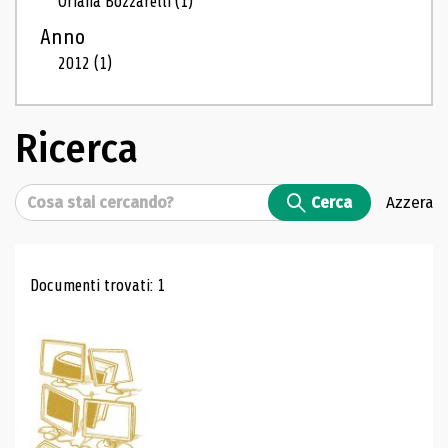
Oriana Bozzarelli
(1)
Anno
2012
(1)
Ricerca
Cerca
Cerca
Azzera
Risultati di ricerca
Documenti trovati: 1