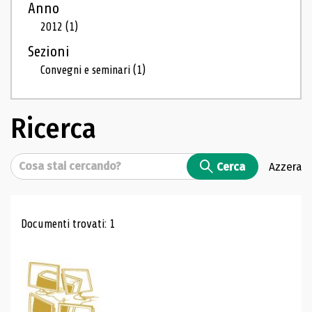
Anno
2012
(1)
Sezioni
Convegni e seminari
(1)
Ricerca
Cerca
Cerca
Azzera
Risultati di ricerca
Documenti trovati: 1