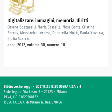
Digitalizzare: immagini, memoria, diritti
Oriana Bozzarelli, Maria Cassella, Mosé Conte, Cristina
Ferrus, Alessandro Leccese, Donatella Mutti, Paola Novaria,
Giulia Scarcia
anno: 2012, volume: 30, numero: 10
Biblioteche oggi - EDITRICE BIBLIOGRAFICA srl
Sede legale: Via Lesmi 6 - 20123 - Milano
P.IVA, C.F. 01823660152
R.E.A. C.C.I.A.A. di Milano N. Rea 878486