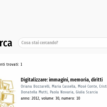
rca
Cerca
ultati di ricerca
ti trovati: 1
Digitalizzare: immagini, memoria, diritti
Oriana Bozzarelli, Maria Cassella, Mosé Conte, Cris
Donatella Mutti, Paola Novaria, Giulia Scarcia
anno: 2012, volume: 30, numero: 10