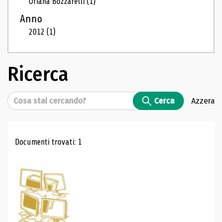
Oriana Bozzarelli
(1)
Anno
2012
(1)
Ricerca
Cerca
Cerca
Azzera
Risultati di ricerca
Documenti trovati: 1