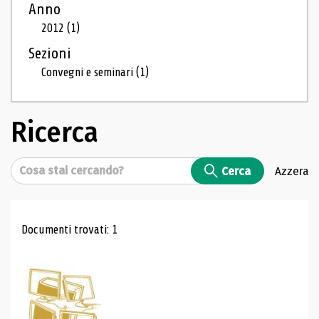
Anno
2012
(1)
Sezioni
Convegni e seminari
(1)
Ricerca
Cerca
Cerca
Azzera
Risultati di ricerca
Documenti trovati: 1