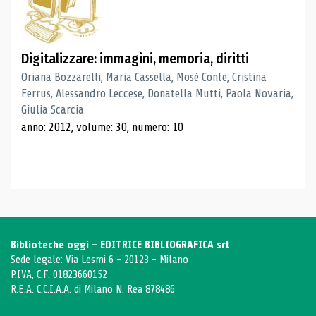
Digitalizzare: immagini, memoria, diritti
Oriana Bozzarelli, Maria Cassella, Mosé Conte, Cristina
Ferrus, Alessandro Leccese, Donatella Mutti, Paola Novaria,
Giulia Scarcia
anno: 2012, volume: 30, numero: 10
Biblioteche oggi - EDITRICE BIBLIOGRAFICA srl
Sede legale: Via Lesmi 6 - 20123 - Milano
P.IVA, C.F. 01823660152
R.E.A. C.C.I.A.A. di Milano N. Rea 878486