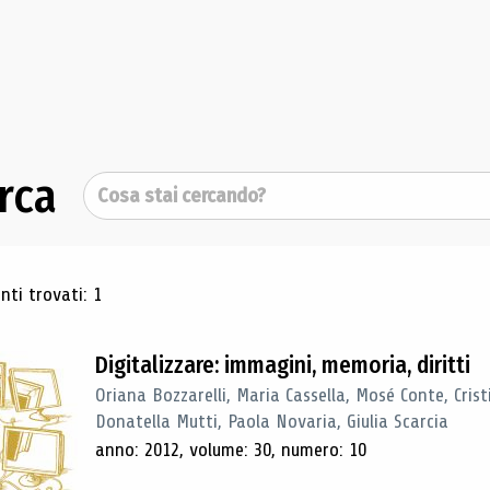
rca
Cerca
ultati di ricerca
ti trovati: 1
Digitalizzare: immagini, memoria, diritti
Oriana Bozzarelli, Maria Cassella, Mosé Conte, Cris
Donatella Mutti, Paola Novaria, Giulia Scarcia
anno: 2012, volume: 30, numero: 10