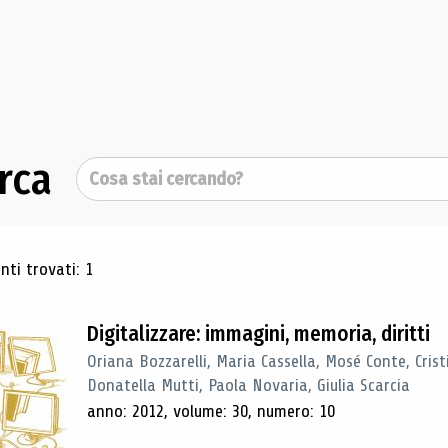
rca
Cerca
ultati di ricerca
ti trovati: 1
Digitalizzare: immagini, memoria, diritti
Oriana Bozzarelli, Maria Cassella, Mosé Conte, Cris
Donatella Mutti, Paola Novaria, Giulia Scarcia
anno: 2012, volume: 30, numero: 10