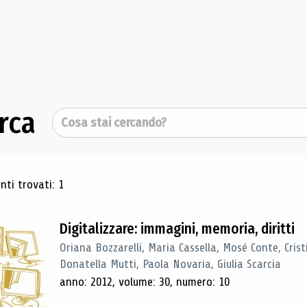
rca
Cerca
ultati di ricerca
ti trovati: 1
Digitalizzare: immagini, memoria, diritti
Oriana Bozzarelli, Maria Cassella, Mosé Conte, Cris
Donatella Mutti, Paola Novaria, Giulia Scarcia
anno: 2012, volume: 30, numero: 10