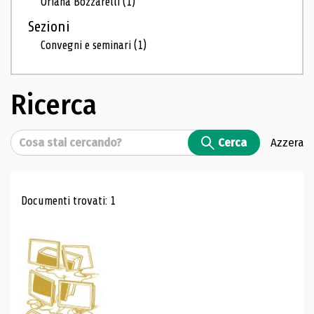
Oriana Bozzarelli
(1)
Sezioni
Convegni e seminari
(1)
Ricerca
Cerca
Cerca
Azzera
Risultati di ricerca
Documenti trovati: 1