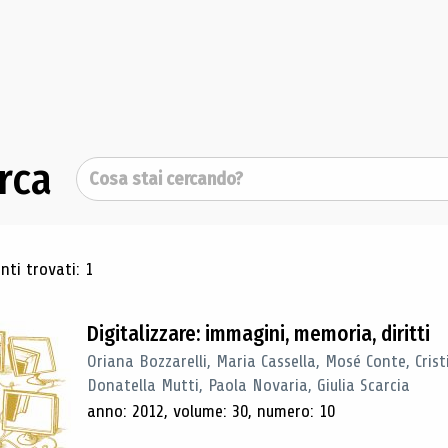
rca
Cerca
ultati di ricerca
ti trovati: 1
Digitalizzare: immagini, memoria, diritti
Oriana Bozzarelli, Maria Cassella, Mosé Conte, Cris
Donatella Mutti, Paola Novaria, Giulia Scarcia
anno: 2012, volume: 30, numero: 10