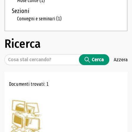
Mosé Conte
(1)
Sezioni
Convegni e seminari
(1)
Ricerca
Cerca
Cerca
Azzera
Risultati di ricerca
Documenti trovati: 1