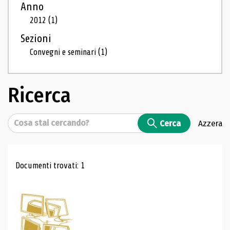
Anno
2012
(1)
Sezioni
Convegni e seminari
(1)
Ricerca
Cerca
Cerca
Azzera
Risultati di ricerca
Documenti trovati: 1