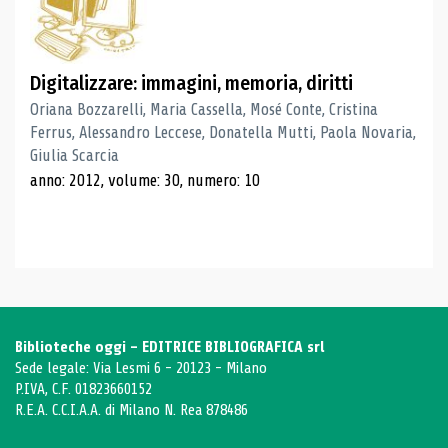
Digitalizzare: immagini, memoria, diritti
Oriana Bozzarelli, Maria Cassella, Mosé Conte, Cristina
Ferrus, Alessandro Leccese, Donatella Mutti, Paola Novaria,
Giulia Scarcia
anno: 2012, volume: 30, numero: 10
Biblioteche oggi - EDITRICE BIBLIOGRAFICA srl
Sede legale: Via Lesmi 6 - 20123 - Milano
P.IVA, C.F. 01823660152
R.E.A. C.C.I.A.A. di Milano N. Rea 878486