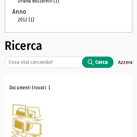
Oriana Bozzarelli
(1)
Anno
2012
(1)
Ricerca
Cerca
Cerca
Azzera
Risultati di ricerca
Documenti trovati: 1