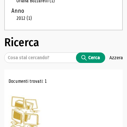
Oriana Bozzarelli
(1)
Anno
2012
(1)
Ricerca
Cerca
Cerca
Azzera
Risultati di ricerca
Documenti trovati: 1