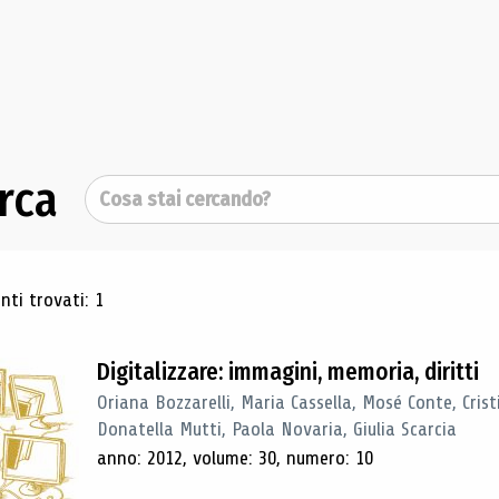
rca
Cerca
ultati di ricerca
ti trovati: 1
Digitalizzare: immagini, memoria, diritti
Oriana Bozzarelli, Maria Cassella, Mosé Conte, Cris
Donatella Mutti, Paola Novaria, Giulia Scarcia
anno: 2012, volume: 30, numero: 10