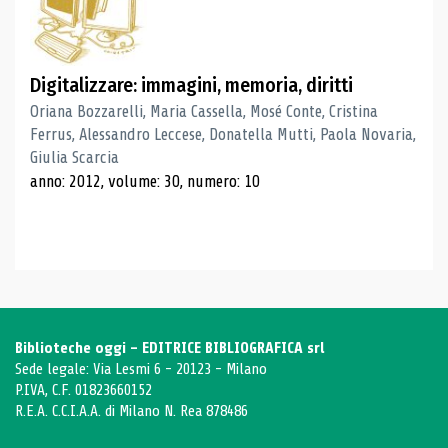
Digitalizzare: immagini, memoria, diritti
Oriana Bozzarelli, Maria Cassella, Mosé Conte, Cristina
Ferrus, Alessandro Leccese, Donatella Mutti, Paola Novaria,
Giulia Scarcia
anno: 2012, volume: 30, numero: 10
Biblioteche oggi - EDITRICE BIBLIOGRAFICA srl
Sede legale: Via Lesmi 6 - 20123 - Milano
P.IVA, C.F. 01823660152
R.E.A. C.C.I.A.A. di Milano N. Rea 878486