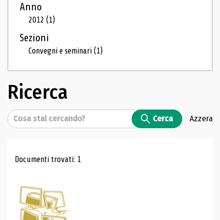
Anno
2012
(1)
Sezioni
Convegni e seminari
(1)
Ricerca
Cerca
Cerca
Azzera
Risultati di ricerca
Documenti trovati: 1