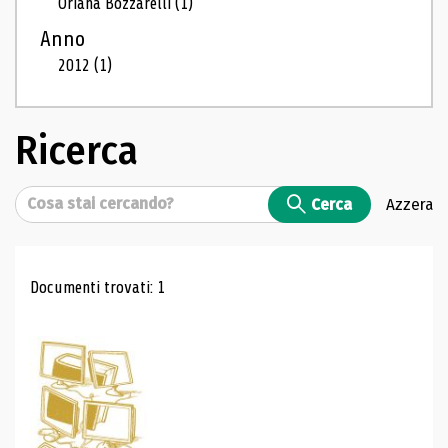
Oriana Bozzarelli
(1)
Anno
2012
(1)
Ricerca
Cerca
Cerca
Azzera
Risultati di ricerca
Documenti trovati: 1