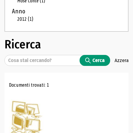
Mosé Conte
(1)
Anno
2012
(1)
Ricerca
Cerca
Cerca
Azzera
Risultati di ricerca
Documenti trovati: 1