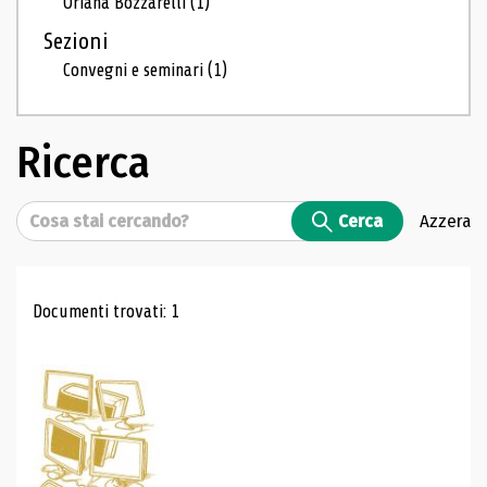
Oriana Bozzarelli
(1)
Sezioni
Convegni e seminari
(1)
Ricerca
Cerca
Cerca
Azzera
Risultati di ricerca
Documenti trovati: 1