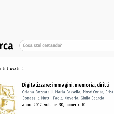
rca
Cerca
ultati di ricerca
ti trovati: 1
Digitalizzare: immagini, memoria, diritti
Oriana Bozzarelli, Maria Cassella, Mosé Conte, Cris
Donatella Mutti, Paola Novaria, Giulia Scarcia
anno: 2012, volume: 30, numero: 10