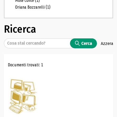
Mosé Conte
(1)
Oriana Bozzarelli
(1)
Ricerca
Cerca
Cerca
Azzera
Risultati di ricerca
Documenti trovati: 1