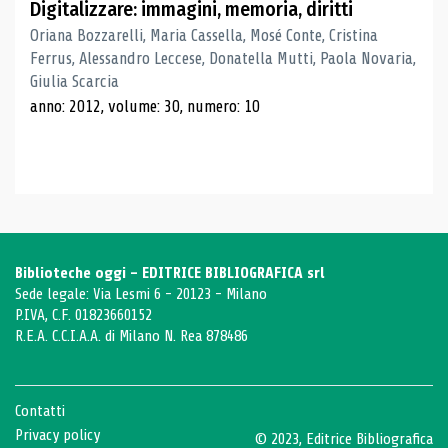
Digitalizzare: immagini, memoria, diritti
Oriana Bozzarelli, Maria Cassella, Mosé Conte, Cristina
Ferrus, Alessandro Leccese, Donatella Mutti, Paola Novaria,
Giulia Scarcia
anno: 2012, volume: 30, numero: 10
Biblioteche oggi - EDITRICE BIBLIOGRAFICA srl
Sede legale: Via Lesmi 6 - 20123 - Milano
P.IVA, C.F. 01823660152
R.E.A. C.C.I.A.A. di Milano N. Rea 878486
Contatti
Privacy policy
© 2023, Editrice Bibliografica