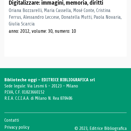
Digitalizzare: immagini, memoria, diritti
Oriana Bozzarelli, Maria Cassella, Mosé Conte, Cristina
Ferrus, Alessandro Leccese, Donatella Mutti, Paola Novaria,
Giulia Scarcia
anno: 2012, volume: 30, numero: 10
Biblioteche oggi - EDITRICE BIBLIOGRAFICA srl
Sede legale: Via Lesmi 6 - 20123 - Milano
P.IVA, C.F. 01823660152
R.E.A. C.C.I.A.A. di Milano N. Rea 878486
Contatti
Privacy policy
© 2023, Editrice Bibliografica