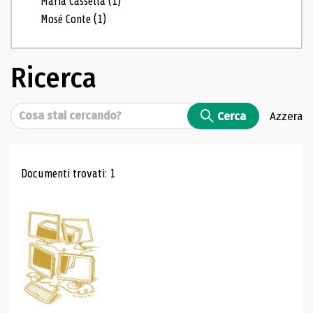
Maria Cassella
(1)
Mosé Conte
(1)
Ricerca
Cerca
Cerca
Azzera
Risultati di ricerca
Documenti trovati: 1