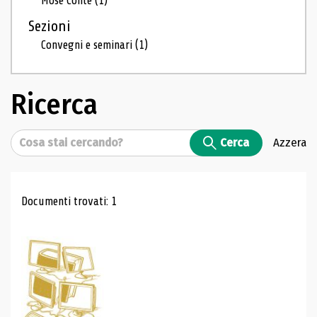
Mosé Conte
(1)
Sezioni
Convegni e seminari
(1)
Ricerca
Cerca
Cerca
Azzera
Risultati di ricerca
Documenti trovati: 1