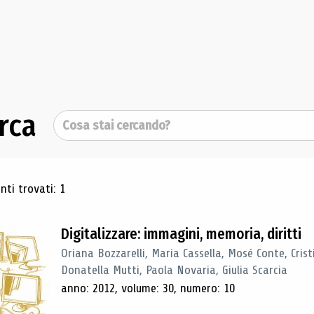
rca
Cerca
ultati di ricerca
ti trovati: 1
Digitalizzare: immagini, memoria, diritti
Oriana Bozzarelli, Maria Cassella, Mosé Conte, Cris
Donatella Mutti, Paola Novaria, Giulia Scarcia
anno: 2012, volume: 30, numero: 10