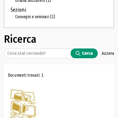
Oriana Bozzarelli
(1)
Sezioni
Convegni e seminari
(1)
Ricerca
Cerca
Cerca
Azzera
Risultati di ricerca
Documenti trovati: 1