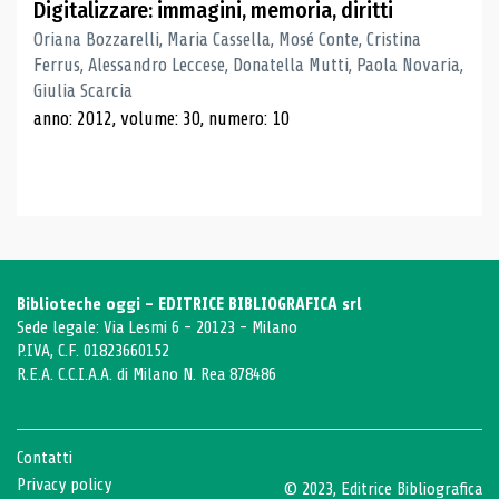
Digitalizzare: immagini, memoria, diritti
Oriana Bozzarelli, Maria Cassella, Mosé Conte, Cristina
Ferrus, Alessandro Leccese, Donatella Mutti, Paola Novaria,
Giulia Scarcia
anno: 2012, volume: 30, numero: 10
Biblioteche oggi - EDITRICE BIBLIOGRAFICA srl
Sede legale: Via Lesmi 6 - 20123 - Milano
P.IVA, C.F. 01823660152
R.E.A. C.C.I.A.A. di Milano N. Rea 878486
Contatti
Privacy policy
© 2023, Editrice Bibliografica