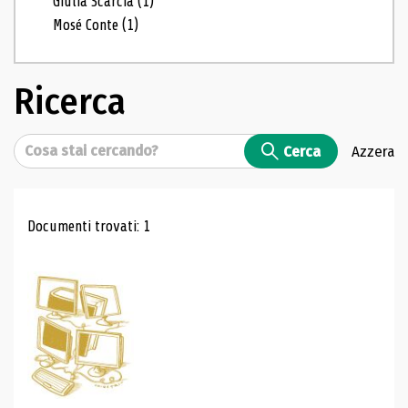
Giulia Scarcia
(1)
Mosé Conte
(1)
Ricerca
Cerca
Cerca
Azzera
Risultati di ricerca
Documenti trovati: 1