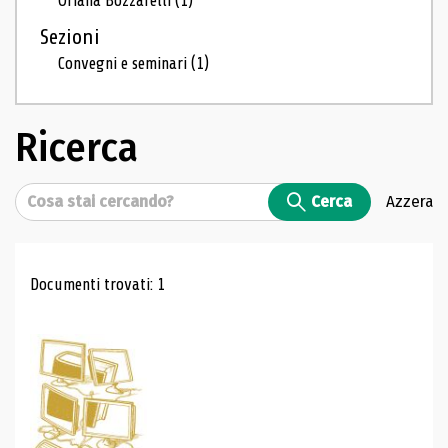
Oriana Bozzarelli
(1)
Sezioni
Convegni e seminari
(1)
Ricerca
Cerca
Cerca
Azzera
Risultati di ricerca
Documenti trovati: 1