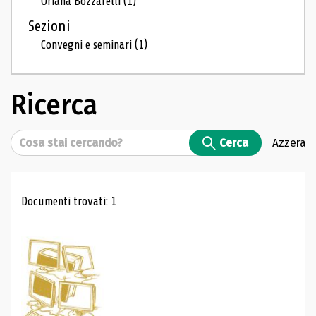
Oriana Bozzarelli
(1)
Sezioni
Convegni e seminari
(1)
Ricerca
Cerca
Cerca
Azzera
Risultati di ricerca
Documenti trovati: 1