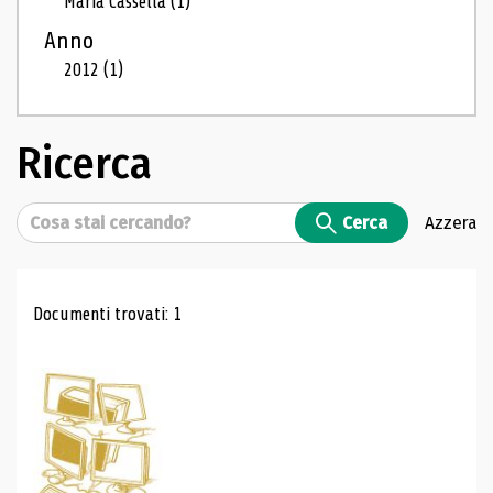
Maria Cassella
(1)
Anno
2012
(1)
Ricerca
Cerca
Cerca
Azzera
Risultati di ricerca
Documenti trovati: 1