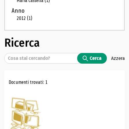
Maria Cassella
(1)
Anno
2012
(1)
Ricerca
Cerca
Cerca
Azzera
Risultati di ricerca
Documenti trovati: 1