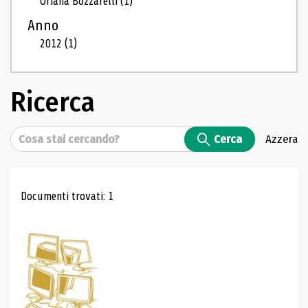
Oriana Bozzarelli
(1)
Anno
2012
(1)
Ricerca
Cerca
Cerca
Azzera
Risultati di ricerca
Documenti trovati: 1