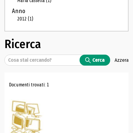
Maria Cassella
(1)
Anno
2012
(1)
Ricerca
Cerca
Cerca
Azzera
Risultati di ricerca
Documenti trovati: 1