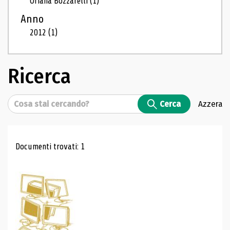
Oriana Bozzarelli
(1)
Anno
2012
(1)
Ricerca
Cerca
Cerca
Azzera
Risultati di ricerca
Documenti trovati: 1