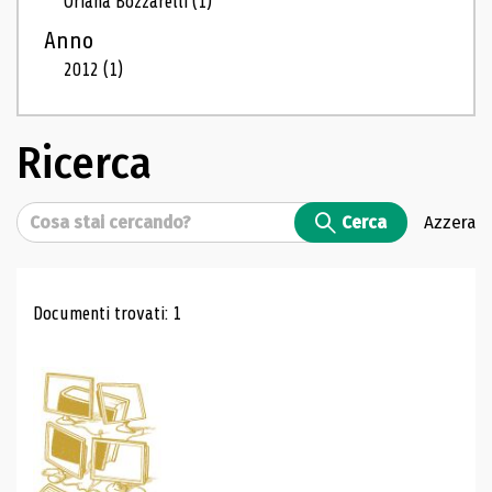
Oriana Bozzarelli
(1)
Anno
2012
(1)
Ricerca
Cerca
Cerca
Azzera
Risultati di ricerca
Documenti trovati: 1