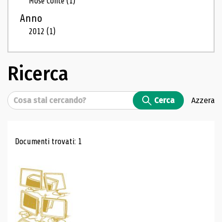
Mosé Conte
(1)
Anno
2012
(1)
Ricerca
Cerca
Cerca
Azzera
Risultati di ricerca
Documenti trovati: 1