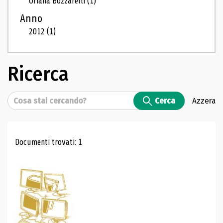
Oriana Bozzarelli
(1)
Anno
2012
(1)
Ricerca
Cerca
Cerca
Azzera
Risultati di ricerca
Documenti trovati: 1