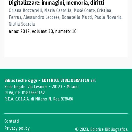
Digitalizzare: immagini, memoria, diritti
Oriana Bozzarelli, Maria Cassella, Mosé Conte, Cristina
Ferrus, Alessandro Leccese, Donatella Mutti, Paola Novaria,
Giulia Scarcia
anno: 2012, volume: 30, numero: 10
Biblioteche oggi - EDITRICE BIBLIOGRAFICA srl
Sede legale: Via Lesmi 6 - 20123 - Milano
P.IVA, C.F. 01823660152
R.E.A. C.C.I.A.A. di Milano N. Rea 878486
Contatti
Privacy policy
© 2023, Editrice Bibliografica