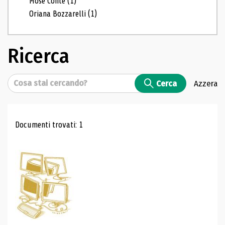
Mosé Conte
(1)
Oriana Bozzarelli
(1)
Ricerca
Cerca
Cerca
Azzera
Risultati di ricerca
Documenti trovati: 1