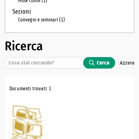
Mosé Conte
(1)
Sezioni
Convegni e seminari
(1)
Ricerca
Cerca
Cerca
Azzera
Risultati di ricerca
Documenti trovati: 1